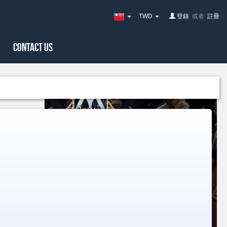
TWD
登錄
或者
註冊
Taiwan(繁
體
中
文)
Contact Us