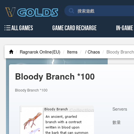
All Games
Game Card Recharge
In-Game
Ragnarok Online(EU)
Items
/ Chaos
Bloody Branch
Bloody Branch *100
Bloody Branch *100
Servers
數量