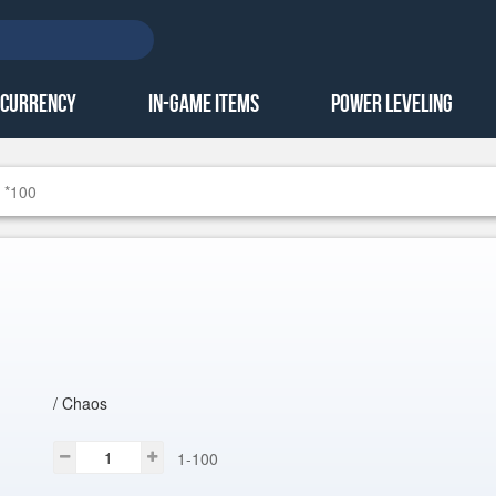
 Currency
In-Game Items
Power Leveling
 *100
/ Chaos
1-100