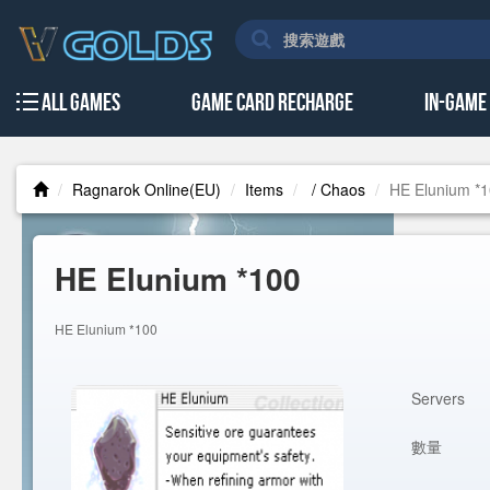
All Games
Game Card Recharge
In-Game
Ragnarok Online(EU)
Items
/ Chaos
HE Elunium *
HE Elunium *100
HE Elunium *100
Servers
數量