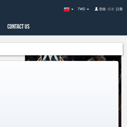
TWD
登錄
或者
註冊
Taiwan(繁
體
中
文)
Contact Us