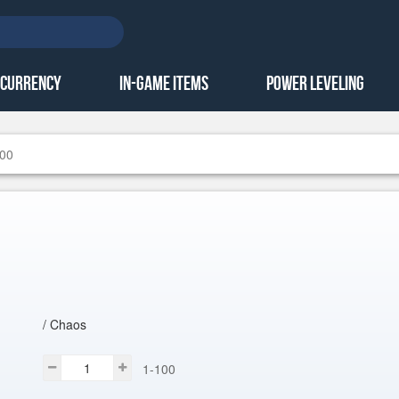
 Currency
In-Game Items
Power Leveling
100
/ Chaos
1-100