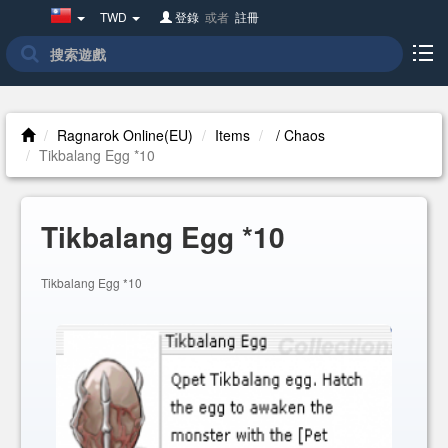
Taiwan(繁
TWD
登錄
或者
註冊
體
中
文)
Ragnarok Online(EU)
Items
/ Chaos
Tikbalang Egg *10
Tikbalang Egg *10
Tikbalang Egg *10