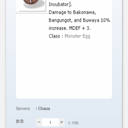
Servers
/ Chaos
數量
1-100