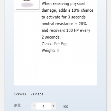
Servers
/ Chaos
數量
1-100