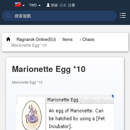
Taiwan(繁
TWD
登錄
或者
註冊
體
中
文)
Ragnarok Online(EU)
Items
/ Chaos
Marionette Egg *10
Marionette Egg *10
Marionette Egg *10