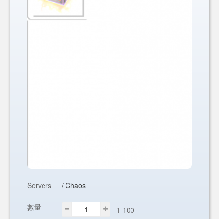
Servers
/ Chaos
數量
1-100