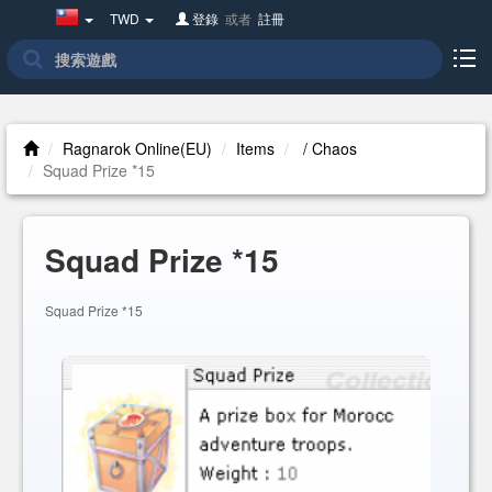
Taiwan(繁
TWD
登錄
或者
註冊
體
中
文)
Ragnarok Online(EU)
Items
/ Chaos
Squad Prize *15
Squad Prize *15
Squad Prize *15